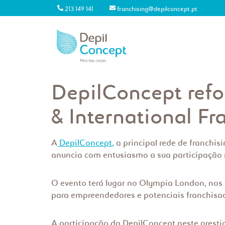
213 149 141
franchising@depilconcept.pt
DepilConcept refo
& International Fr
A
DepilConcept,
a principal rede de franchis
anuncia com entusiasmo a sua participação na
O evento terá lugar no Olympia London, nos d
para empreendedores e potenciais franchisa
A participação da DepilConcept neste prest