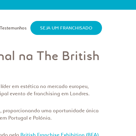
Testemunhos
SEJA UM FRANCHISADO
al na The British
, líder em estética no mercado europeu,
ipal evento de franchising em Londres.
ita, proporcionando uma oportunidade única
m Portugal e Polónia.
zado pela
British Franchise Exhibition (BFA)
,