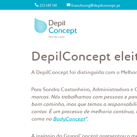
213 149 141
franchising@depilconcept.pt
DepilConcept ele
A DepilConcept foi distinguida com o Melhor 
Para Sandra Castanheira, Administradora e
marcas. Nós trabalhamos com pessoas e para
bom caminho, mas que temos a responsabili
contar. É um processo de melhoria contínua,
como na
BodyConcept
”.
A insígnia do GrupoConcept apresentou a méd