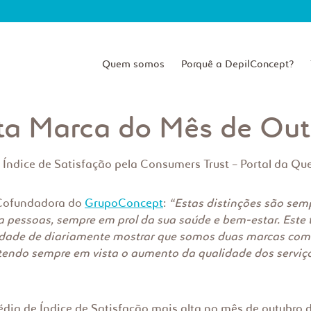
Quem somos
Porquê a DepilConcept?
ita Marca do Mês de Ou
Índice de Satisfação pela Consumers Trust – Portal da Que
 Cofundadora do
GrupoConcept
:
“Estas distinções são sem
 pessoas, sempre em prol da sua saúde e bem-estar. Este
dade de diariamente mostrar que somos duas marcas com 
 tendo sempre em vista o aumento da qualidade dos serviç
ia de Índice de Satisfação mais alta no mês de outubro de